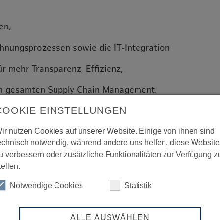
en,
nungsprozessen sowie die IT-Integration
ür mehr Transparenz, Effizienz,
im gesamten Supply Chain Management.
COOKIE EINSTELLUNGEN
Flexibilität und Reaktionsmöglichkeit von
ir nutzen Cookies auf unserer Website. Einige von ihnen sind
echnisch notwendig, während andere uns helfen, diese Website
u verbessern oder zusätzliche Funktionalitäten zur Verfügung z
tellen.
Notwendige Cookies
Statistik
ALLE AUSWÄHLEN