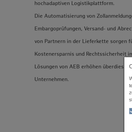
hochadaptiven Logistikplattform.
Die Automatisierung von Zollanmeldung
Embargoprüfungen, Versand- und Abrech
von Partnern in der Lieferkette sorgen f
Kostenersparnis und Rechtssicherheit 
Lösungen von AEB erhöhen überdies die 
W
Unternehmen.
t
z
s