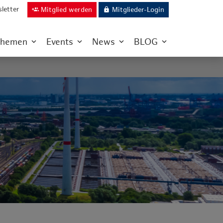
letter
Mitglied werden
Mitglieder-Login
group_add
lock
hemen
Events
News
BLOG