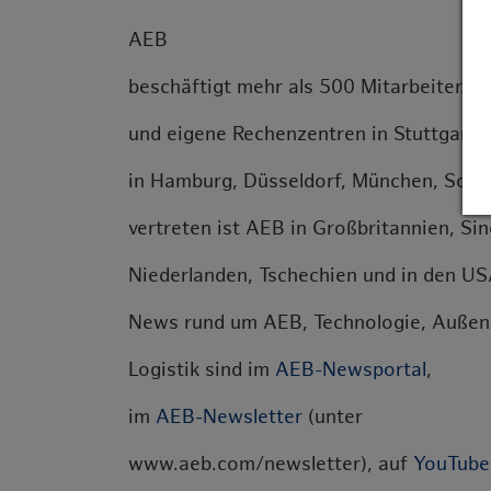
AEB
beschäftigt mehr als 500 Mitarbeiter. 
und eigene Rechenzentren in Stuttgart.
in Hamburg, Düsseldorf, München, Soest
vertreten ist AEB in Großbritannien, Si
Niederlanden, Tschechien und in den U
News rund um AEB, Technologie, Außen
Logistik sind im
AEB-Newsportal
,
im
AEB-Newsletter
(unter
www.aeb.com/newsletter), auf
YouTube