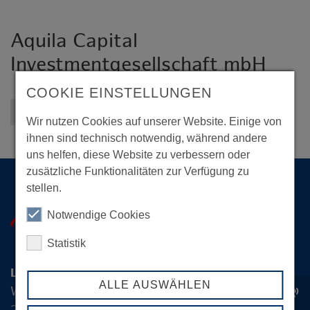
Aquila Capital
Investmentgesellschaft mbH
COOKIE EINSTELLUNGEN
Zurück zur Übersicht
Wir nutzen Cookies auf unserer Website. Einige von
ihnen sind technisch notwendig, während andere
uns helfen, diese Website zu verbessern oder
zusätzliche Funktionalitäten zur Verfügung zu
stellen.
Notwendige Cookies
Statistik
Logistik-Initiative Hamburg Management GmbH
ALLE AUSWÄHLEN
Wexstraße 7
record_voice_over