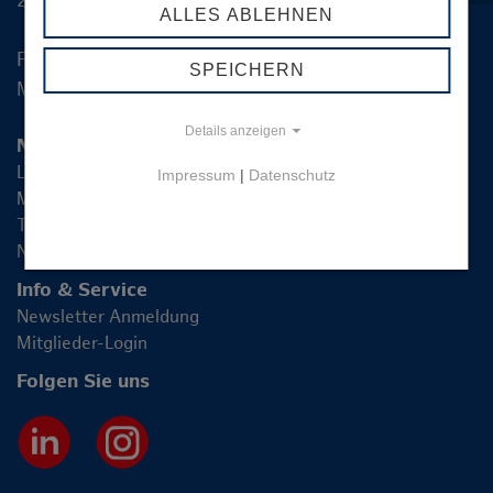
20355 Hamburg
ALLES ABLEHNEN
Fon +49 40 2270 19-83
SPEICHERN
Mail
info@hamburg-logistik.net
Details anzeigen
Netzwerk
LIHH
Impressum
|
Datenschutz
Mitglieder
Themen
News
Info & Service
Newsletter Anmeldung
Mitglieder-Login
Folgen Sie uns