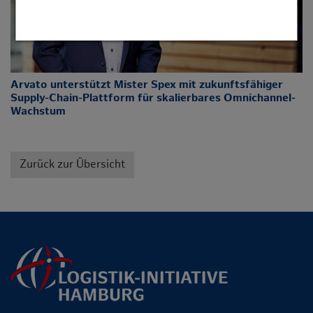
Arvato unterstützt Mister Spex mit zukunftsfähiger
Supply-Chain-Plattform für skalierbares Omnichannel-
Wachstum
Zurück zur Übersicht