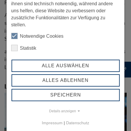
Finanz-Prozesse effizient und zuverlässig managt.
ihnen sind technisch notwendig, während andere
uns helfen, diese Website zu verbessern oder
Am Standort Hamburg bietet arvato Healthcare
zusätzliche Funktionalitäten zur Verfügung zu
seinen Kunden auf mehr als 7.500 Quadratmetern
stellen.
integrierte Supply-Chain- und Print-on-Demand-
Notwendige Cookies
Services.
Statistik
arvato Healthcare ist ein Tochterunternehmen des
internationalen Medien-, Kommunikations- und
ALLE AUSWÄHLEN
Logistikdienstleisters arvato AG.
record_voice_over
ALLES ABLEHNEN
LETZTE PRESSEMITTEILUNGEN
SPEICHERN
02
JUL
Details anzeigen
Impressum
|
Datenschutz