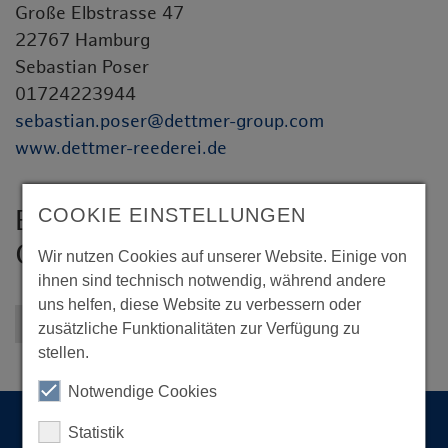
Große Elbstrasse 47
22767 Hamburg
Sebastian Poser
01724223944
sebastian.poser@dettmer-group.com
www.dettmer-reederei.de
B. Dettmer Reederei GmbH &
COOKIE EINSTELLUNGEN
Co. KG
Wir nutzen Cookies auf unserer Website. Einige von
ihnen sind technisch notwendig, während andere
uns helfen, diese Website zu verbessern oder
Zurück zur Übersicht
zusätzliche Funktionalitäten zur Verfügung zu
stellen.
Notwendige Cookies
Statistik