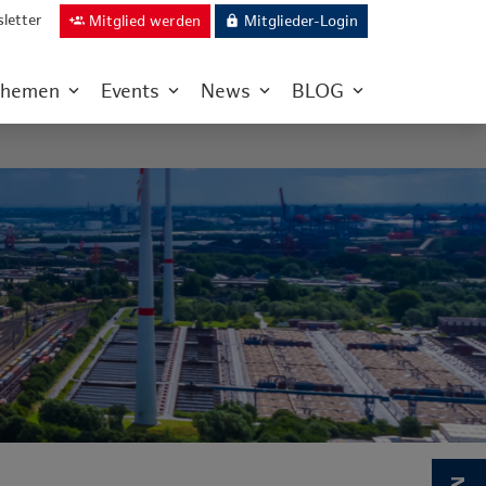
letter
Mitglied werden
Mitglieder-Login
group_add
lock
hemen
Events
News
BLOG