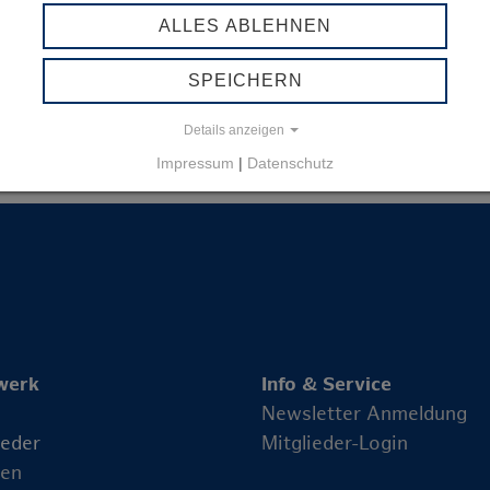
age aus Infrastruktur, Daten und Prozessen,
ALLES ABLEHNEN
d zukunftssicher arbeiten können.
SPEICHERN
Details anzeigen
Impressum
|
Datenschutz
werk
Info & Service
Newsletter Anmeldung
ieder
Mitglieder-Login
en