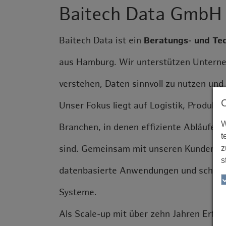
Baitech Data GmbH
Baitech Data ist ein
Beratungs- und Te
aus Hamburg. Wir
unterstützen Unterne
verstehen, Daten sinnvoll zu
nutzen und 
Unser Fokus liegt auf Logistik, Produk
W
Branchen, in denen
effiziente Abläufe 
t
z
sind. Gemeinsam mit
unseren Kunden an
s
datenbasierte Anwendungen und
schaff
Systeme.
Als Scale-up mit über zehn Jahren Erfa