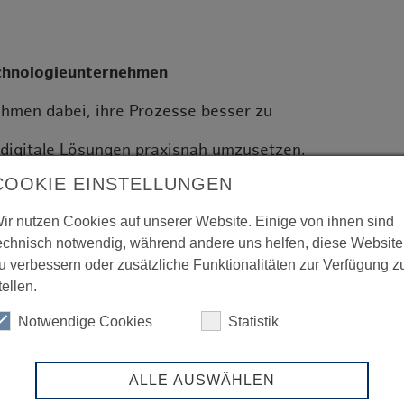
chnologieunternehmen
hmen dabei, ihre Prozesse besser zu
digitale Lösungen praxisnah umzusetzen.
COOKIE EINSTELLUNGEN
tion und angrenzenden
ir nutzen Cookies auf unserer Website. Einige von ihnen sind
und gute Entscheidungen besonders wichtig
echnisch notwendig, während andere uns helfen, diese Website
u verbessern oder zusätzliche Funktionalitäten zur Verfügung z
alysieren wir Prozesse, entwickeln
tellen.
en Transparenz durch Analytics und intelligente
Notwendige Cookies
Statistik
ALLE AUSWÄHLEN
hrung und mehr als 120