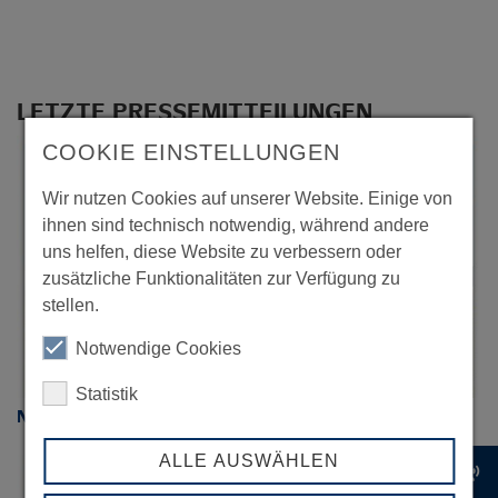
LETZTE PRESSEMITTEILUNGEN
COOKIE EINSTELLUNGEN
22
Wir nutzen Cookies auf unserer Website. Einige von
SEP
ihnen sind technisch notwendig, während andere
uns helfen, diese Website zu verbessern oder
zusätzliche Funktionalitäten zur Verfügung zu
stellen.
Notwendige Cookies
Statistik
Neues Beiersdorf-Werk in Leipzig offiziell eröffnet
ALLE AUSWÄHLEN
record_voice_over
14