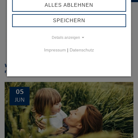
ALLES ABLEHNEN
SEP
SPEICHERN
Details anzeigen
Impressum
|
Datenschutz
Wichtiger Schritt für den Klimaschutz: Beiersdorf
reduziert CO2e-Fußabdruck von Deo Aerosoldosen
05
JUN