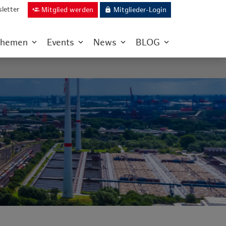
letter
Mitglied werden
Mitglieder-Login
group_add
lock
hemen
Events
News
BLOG