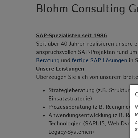
Blohm Consulting 
SAP-Spezialisten seit 1986
Seit über 40 Jahren realisieren unsere 
anspruchsvollen SAP-Projekten rund um
Beratung
und
fertige SAP-Lösungen
in 
Unsere Leistungen
Überzeugen Sie sich von unserem breit
Strategieberatung (z.B. Strukturstr
Einsatzstrategie)
Prozessberatung (z.B. Reengineering
W
t
Anwendungsentwicklung (z.B. Real
z
Technologien (SAPUI5, Web Dynpro 
s
Legacy-Systemen)