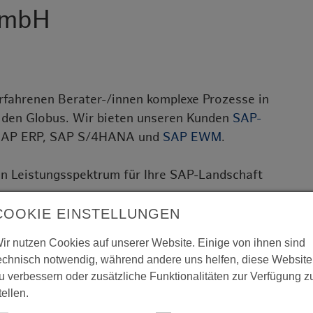
GmbH
erfahrenen Berater-/innen komplexe Prozesse in
 den Globus. Wir bieten unseren Kunden
SAP-
SAP ERP, SAP S/4HANA und
SAP EWM
.
en Leistungsspektrum für Ihre SAP-Landschaft
ategie, Projektstrategie, Betriebs- und
COOKIE EINSTELLUNGEN
, Design, Blueprints, Realisierung)
ir nutzen Cookies auf unserer Website. Einige von ihnen sind
echnisch notwendig, während andere uns helfen, diese Website
isierung in ABAP und ABAP OO, Web-
u verbessern oder zusätzliche Funktionalitäten zur Verfügung z
etc.), Formularentwicklung, Anbindung von
tellen.