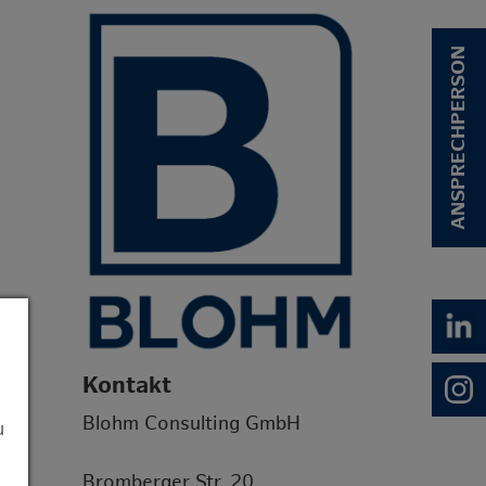
ANSPRECHPERSON
Kontakt
Blohm Consulting GmbH
u
Bromberger Str. 20