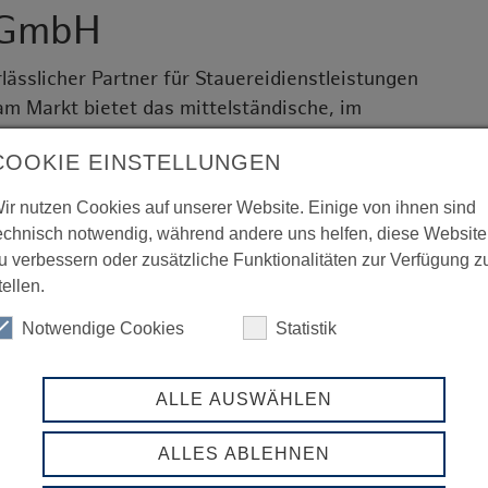
s GmbH
rlässlicher Partner für Stauereidienstleistungen
am Markt bietet das mittelständische, im
nternehmen sämtliche Leistungen, die zum
COOKIE EINSTELLUNGEN
gehören. Ob auf Eigen- oder Fremd-Terminals
 Services setzt maßgeschneiderte
ir nutzen Cookies auf unserer Website. Einige von ihnen sind
t werden.
echnisch notwendig, während andere uns helfen, diese Website
u verbessern oder zusätzliche Funktionalitäten zur Verfügung z
tellen.
en auf dem ehrlichen Umgang miteinander.
Notwendige Cookies
Statistik
on vor Jahren dazu entschlossen, ein
 und die definierten Qualitätsstandards
ALLE AUSWÄHLEN
it 2012 ist dieses durch den Germanischen
erprüft.
ALLES ABLEHNEN