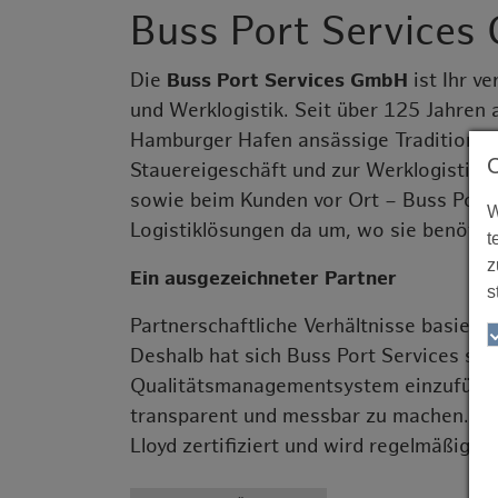
Buss Port Service
Die
Buss Port Services GmbH
ist Ihr ve
und Werklogistik. Seit über 125 Jahren 
Hamburger Hafen ansässige Traditionsu
Stauereigeschäft und zur Werklogistik 
sowie beim Kunden vor Ort – Buss Port
W
Logistiklösungen da um, wo sie benötig
t
z
Ein ausgezeichneter Partner
s
Partnerschaftliche Verhältnisse basier
Deshalb hat sich Buss Port Services sch
Qualitätsmanagementsystem einzuführen
transparent und messbar zu machen. Se
Lloyd zertifiziert und wird regelmäßig üb