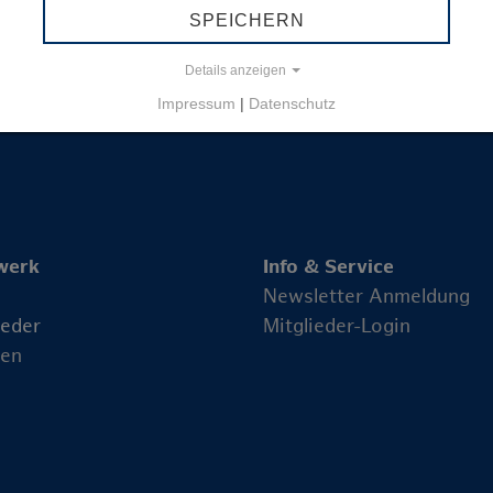
SPEICHERN
Details anzeigen
Impressum
|
Datenschutz
werk
Info & Service
Newsletter Anmeldung
ieder
Mitglieder-Login
en