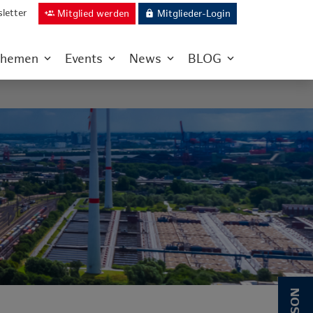
letter
Mitglied werden
Mitglieder-Login
group_add
lock
hemen
Events
News
BLOG