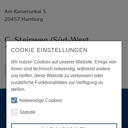
Am Kamerunkai 5
20457 Hamburg
C. Steinweg (Süd-West
Terminal) GmbH & Co. KG
COOKIE EINSTELLUNGEN
Wir nutzen Cookies auf unserer Website. Einige von
ihnen sind technisch notwendig, während andere
Zurück zur Übersicht
uns helfen, diese Website zu verbessern oder
zusätzliche Funktionalitäten zur Verfügung zu
stellen.
Notwendige Cookies
Statistik