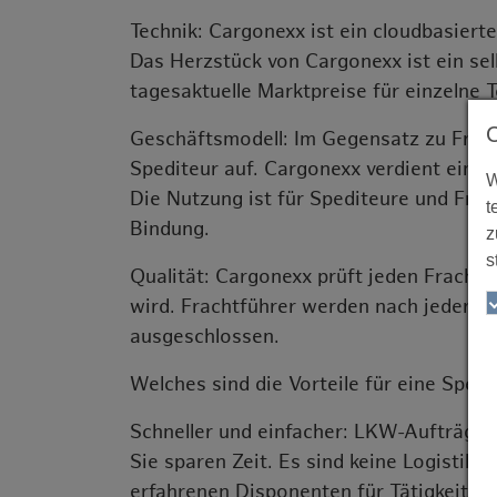
Technik: Cargonexx ist ein cloudbasiert
Das Herzstück von Cargonexx ist ein sel
tagesaktuelle Marktpreise für einzelne 
Geschäftsmodell: Im Gegensatz zu Frach
Spediteur auf. Cargonexx verdient eine
W
Die Nutzung ist für Spediteure und Frach
t
Bindung.
z
s
Qualität: Cargonexx prüft jeden Fracht
wird. Frachtführer werden nach jeder T
ausgeschlossen.
Welches sind die Vorteile für eine Spedi
Schneller und einfacher: LKW-Aufträge 
Sie sparen Zeit. Es sind keine Logistik
erfahrenen Disponenten für Tätigkeiten