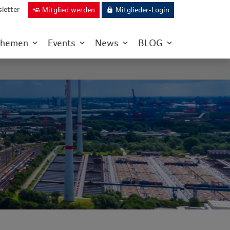
letter
Mitglied werden
Mitglieder-Login
group_add
lock
hemen
Events
News
BLOG