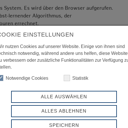
es System. Es wird über den Browser aufgerufen.
bst-lernender Algorithmus, der
Touren errechnet.
COOKIE EINSTELLUNGEN
tenbörsen tritt Cargonexx als haftender
 Marge zwischen Ankauf und Verkauf einer Tour.
ir nutzen Cookies auf unserer Website. Einige von ihnen sind
tführer kostenlos. Es gibt keine vertragliche
echnisch notwendig, während andere uns helfen, diese Website
u verbessern oder zusätzliche Funktionalitäten zur Verfügung z
tellen.
führer, bevor er in das Netzwerk aufgenommen
Notwendige Cookies
Statistik
our bewertet, „schwarze Schafe“ sofort
ALLE AUSWÄHLEN
tion?
können mit wenigen Klicks disponiert werden.
ALLES ABLEHNEN
erfahrungen notwendig. Sie können Ihre
SPEICHERN
 mit einer höheren Wertschöpfung einsetzen.