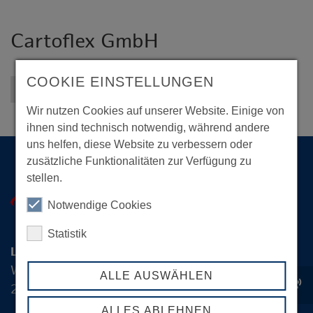
Cartoflex GmbH
COOKIE EINSTELLUNGEN
Zurück zur Übersicht
Wir nutzen Cookies auf unserer Website. Einige von
ihnen sind technisch notwendig, während andere
uns helfen, diese Website zu verbessern oder
zusätzliche Funktionalitäten zur Verfügung zu
stellen.
Notwendige Cookies
Statistik
Logistik-Initiative Hamburg Management GmbH
Wexstraße 7
ALLE AUSWÄHLEN
record_voice_over
20355 Hamburg
ALLES ABLEHNEN