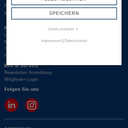
Fon +49 40 2270 19-83
Mail
info@hamburg-logistik.net
SPEICHERN
Netzwerk
Details anzeigen
LIHH
Impressum
|
Datenschutz
Mitglieder
Themen
News
Info & Service
Newsletter Anmeldung
Mitglieder-Login
Folgen Sie uns