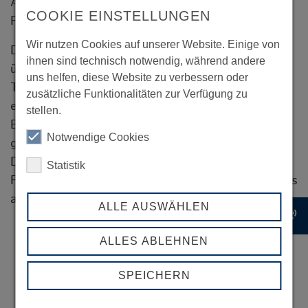
Absicherung des 3D-Drucks und autonomen
COOKIE EINSTELLUNGEN
Prozessen in der Industrie 4.0.
Wir nutzen Cookies auf unserer Website. Einige von
Das Management-Team von CHAINSTEP verfügt
ihnen sind technisch notwendig, während andere
über langjährige Erfahrungen in
uns helfen, diese Website zu verbessern oder
Technologieumfeldern und hat bereits mehrfach
zusätzliche Funktionalitäten zur Verfügung zu
erfolgreich technische Innovationen für den
stellen.
Business-Einsatz optimiert und verfügbar
Notwendige Cookies
gemacht. Wir beraten führende Institutionen in
Deutschland und sind in Blockchain-bezogenen
Statistik
Forschungs- und Entwicklungs-Projekten mit Fokus
auf Anwendungen im Mittelstand involviert.
ALLE AUSWÄHLEN
record_voice_over
ALLES ABLEHNEN
SPEICHERN