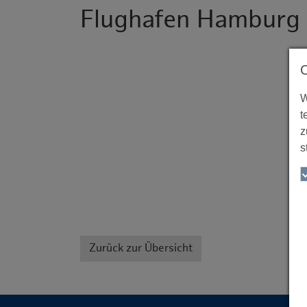
Flughafen Hambur
W
t
z
s
Zurück zur Übersicht