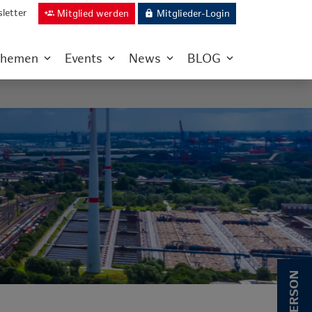
letter
Mitglied werden
Mitglieder-Login
group_add
lock
hemen
Events
News
BLOG