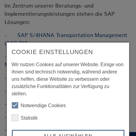
Im Zentrum unserer Beratungs- und
Implementierungsleistungen stehen die SAP
Lösungen:
-
SAP S/4HANA Transportation Management
(SAP TM)
COOKIE EINSTELLUNGEN
-
SAP S/4HANA Extended Warehouse
Management (SAP EWM)
Wir nutzen Cookies auf unserer Website. Einige von
ihnen sind technisch notwendig, während andere
-
SAP Event Management (SAP EM)
uns helfen, diese Website zu verbessern oder
zusätzliche Funktionalitäten zur Verfügung zu
- SAP Global Track and Trace (SAP GTT)
stellen.
- SAP Logistics Business Network (SAP LBN)
Notwendige Cookies
- SAP Process Integration (SAP PI/PO)
Statistik
- SAP Cloud Platform Integration (SAP CPI).