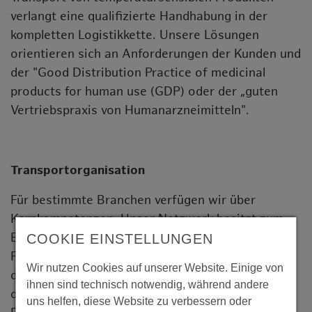
verlangt eine qualifizierte Handhabung in der
kompletten Logistikkette. Unsere Lösungen
orientieren sich an Anforderungen der Kunden und
der "Good Distribution Practice of medicinal
products for human use (GDP) oder der „guten
Vertriebspraxis von Humanarzneimitteln".
Transportorganisation
Für bestimmte Branchen verfügen wir über
Kernkompetenzen. Unser Netzwerk besitzt zum
Beispiel große Erfahrungen in den Bereichen
COOKIE EINSTELLUNGEN
Pharma, Foto und Patientenbelieferung sowie in
Wir nutzen Cookies auf unserer Website. Einige von
der Versorgung von namhaften Filialisten. Neben
ihnen sind technisch notwendig, während andere
der Paketzustellung organisieren wir auch die
uns helfen, diese Website zu verbessern oder