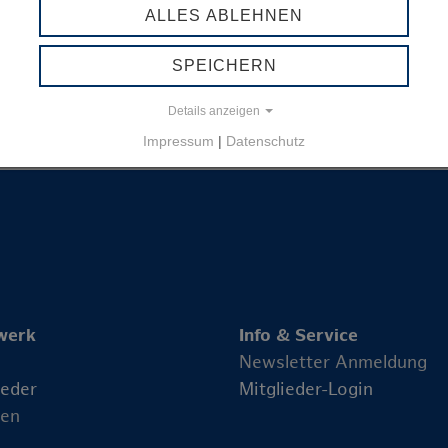
er für die Mitgliedschaft zum Start der
ALLES ABLEHNEN
SPEICHERN
hmen der Ansprechpartner für die Mitgliedschaft
Details anzeigen
Impressum
|
Datenschutz
werk
Info & Service
Newsletter Anmeldung
ieder
Mitglieder-Login
en