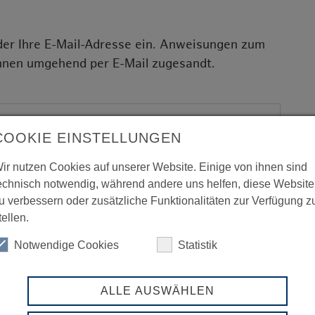
der Ihre E-Mail-Adresse ein. Anweisungen zum
hnen umgehend per E-Mail zugesandt.
COOKIE EINSTELLUNGEN
ir nutzen Cookies auf unserer Website. Einige von ihnen sind
echnisch notwendig, während andere uns helfen, diese Website
u verbessern oder zusätzliche Funktionalitäten zur Verfügung z
tellen.
ereich der LIHH.
Notwendige Cookies
Statistik
wie relevante Tools, um das Beste aus Ihrer
en Sie, dass jedes Mitgliedsunternehmen
ALLE AUSWÄHLEN
ang zum geschlossenen Mitgliederbereich