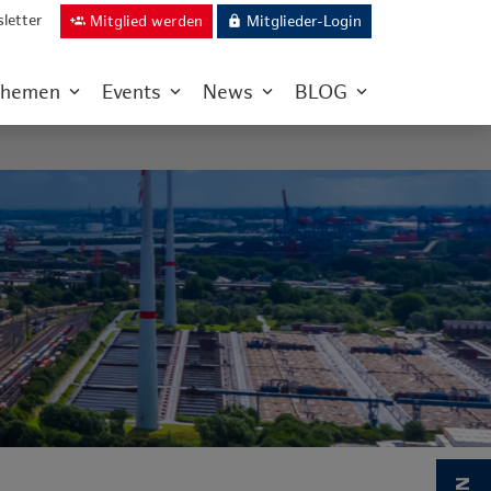
letter
Mitglied werden
Mitglieder-Login
group_add
lock
hemen
Events
News
BLOG