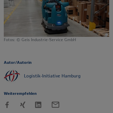
Fotos: © Geis Industrie-Service GmbH
Autor/Autorin
Logistik-Initiative Hamburg
Weiterempfehlen
mail_outline