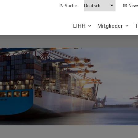
Suche
News
search
mail_outline
LIHH
Mitglieder
T