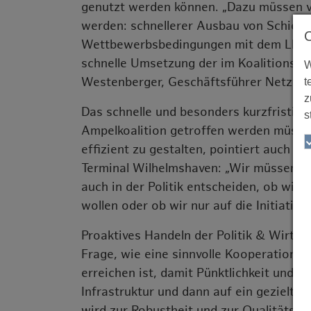
genutzt werden können. „Dazu müssen vi
werden: schnellerer Ausbau von Schienen
Wettbewerbsbedingungen mit dem Lkw, d
schnelle Umsetzung der im Koalitionsve
W
Westenberger, Geschäftsführer Netzwer
t
z
Das schnelle und besonders kurzfristig
s
Ampelkoalition getroffen werden müssen
effizient zu gestalten, pointiert auch
Terminal Wilhelmshaven: „Wir müssen u
auch in der Politik entscheiden, ob wir
wollen oder ob wir nur auf die Initiative
Proaktives Handeln der Politik & Wirtsc
Frage, wie eine sinnvolle Kooperation 
erreichen ist, damit Pünktlichkeit und P
Infrastruktur und dann auf ein gezielt
wird zur Robustheit und zur Qualitätssi