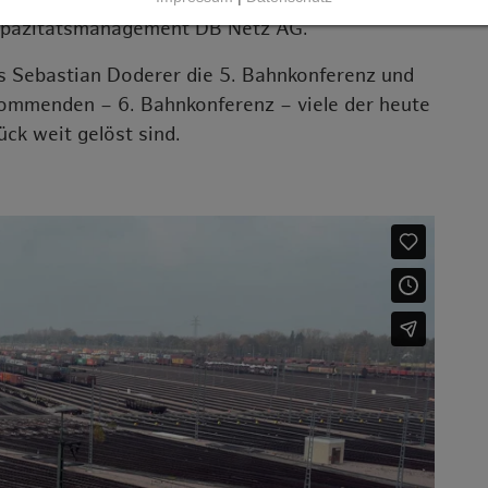
 Kapazitätsmanagement DB Netz AG.
ss Sebastian Doderer die 5. Bahnkonferenz und
r kommenden – 6. Bahnkonferenz – viele der heute
ück weit gelöst sind.