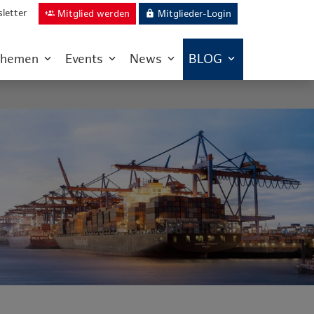
letter
Mitglied werden
Mitglieder-Login
group_add
lock
hemen
Events
News
BLOG