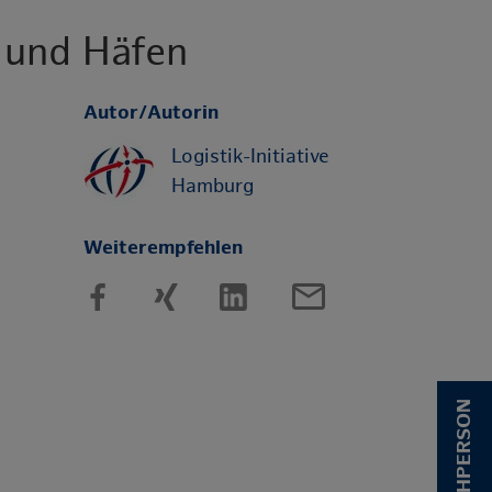
 und Häfen
Autor/Autorin
Logistik-Initiative
Hamburg
Weiterempfehlen
mail_outline
ANSPRECHPERSON