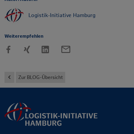
Logistik-Initiative Hamburg
Weiterempfehlen
mail_outline
keyboard_arrow_left
Zur BLOG-Übersicht