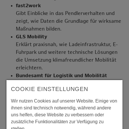
fast2work
Gibt Einblicke in das Pendlerverhalten und
zeigt, wie Daten die Grundlage für wirksame
Maßnahmen bilden.
GLS Mobility
Erklärt praxisnah, wie Ladeinfrastruktur, E-
Fuhrpark und weitere technische Lösungen
die Umsetzung klimafreundlicher Mobilität
erleichtern.
Bundesamt für Logistik und Mobilität
(BALM)
COOKIE EINSTELLUNGEN
Gibt Einblicke in Praxisprojekte des
betrieblichen Mobilitätsmanagements und
Wir nutzen Cookies auf unserer Website. Einige von
zeigt zentrale Erfolgsfaktoren sowie
ihnen sind technisch notwendig, während andere
Learnings für die Umsetzung in
uns helfen, diese Website zu verbessern oder
zusätzliche Funktionalitäten zur Verfügung zu
Unternehmen.
stellen.