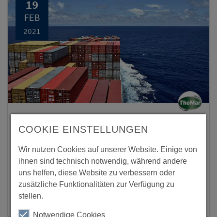
19
FEB
2021
News aus dem Netzwerk
COOKIE EINSTELLUNGEN
Ladungssicherung ohne Feuchteschutz? Ein
unnötiges Risiko!
Wir nutzen Cookies auf unserer Website. Einige von
Trockenmittel bieten wirksamen Schutz vor
ihnen sind technisch notwendig, während andere
Schäden aufgrund von zu hoher
uns helfen, diese Website zu verbessern oder
zusätzliche Funktionalitäten zur Verfügung zu
Luftfeuchtigkeit beim Container-Transport
stellen.
und im (Zwischen-)Lager.
Notwendige Cookies