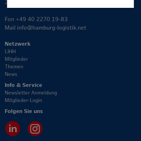
20355 Hamburg
Fon +49 40 2270 19-83
Mail
info@hamburg-logistik.net
Netzwerk
LIHH
Mitglieder
Themen
News
Info & Service
Newsletter Anmeldung
Mitglieder-Login
Folgen Sie uns