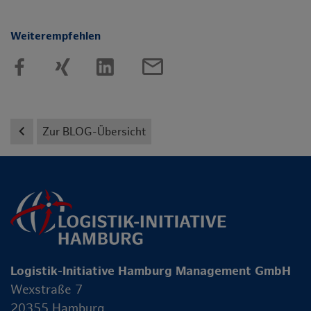
Weiterempfehlen
mail_outline
keyboard_arrow_left
Zur BLOG-Übersicht
Logistik-Initiative Hamburg Management GmbH
Wexstraße 7
20355 Hamburg